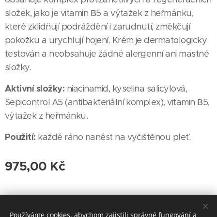
složek, jako je vitamin В5 a výtažek z heřmánku,
které zklidňují podráždění i zarudnutí, změkčují
pokožku a urychlují hojení. Krém je dermatologicky
testován a neobsahuje žádné alergenní ani mastné
složky.
Aktivní složky:
niacinamid, kyselina salicylová,
Sepicontrol А5 (antibakteriální komplex), vitamin В5,
výtažek z heřmánku.
Použití:
každé ráno nanést na vyčištěnou pleť.
975,00
Kč
© 2023 Delicate Permanent & Cosmetics | Všechna práva vyhrazena
Používáme cookies, abychom zajistili správné fungování a