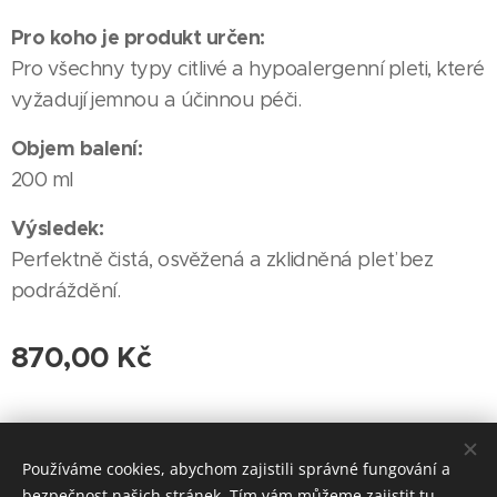
Pro koho je produkt určen:
Pro všechny typy citlivé a hypoalergenní pleti, které
vyžadují jemnou a účinnou péči.
Objem balení:
200 ml
Výsledek:
Perfektně čistá, osvěžená a zklidněná pleť bez
podráždění.
870,00
Kč
© 2023 Delicate Permanent & Cosmetics | Všechna práva vyhrazena
Používáme cookies, abychom zajistili správné fungování a
Saint Monica Aesthetics Kaprova 15/11, 110 00 Josefov
Cookies
bezpečnost našich stránek. Tím vám můžeme zajistit tu