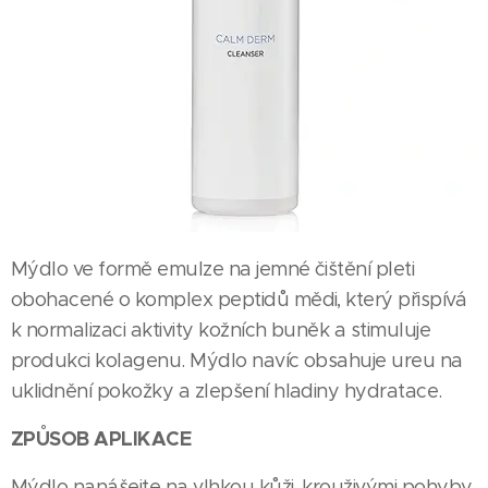
Mýdlo ve formě emulze na jemné čištění pleti
obohacené o komplex peptidů mědi, který přispívá
k normalizaci aktivity kožních buněk a stimuluje
produkci kolagenu. Mýdlo navíc obsahuje ureu na
uklidnění pokožky a zlepšení hladiny hydratace.
ZPŮSOB APLIKACE
Mýdlo nanášejte na vlhkou kůži, krouživými pohyby