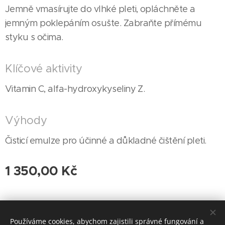
Jemně vmasírujte do vlhké pleti, opláchněte a
jemným poklepáním osušte. Zabraňte přímému
styku s očima.
Klíčové aktivity
Vitamin C, alfa-hydroxykyseliny Z.
Výhody
Čisticí emulze pro účinné a důkladné čištění pleti.
1 350,00
Kč
© 2023 Delicate Permanent & Cosmetics | Všechna práva vyhrazena
Používáme cookies, abychom zajistili správné fungování a