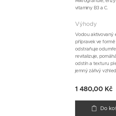
Mikrogranule, enzym
vitaminy B3 a C.
Výhody
Vodou aktivovaný e
přípravek ve formě 
odstraňuje odumřel
revitalizuje, pomá
odstín a texturu pl
jemný zářivý vzhled
1 480,00
Kč
Do ko