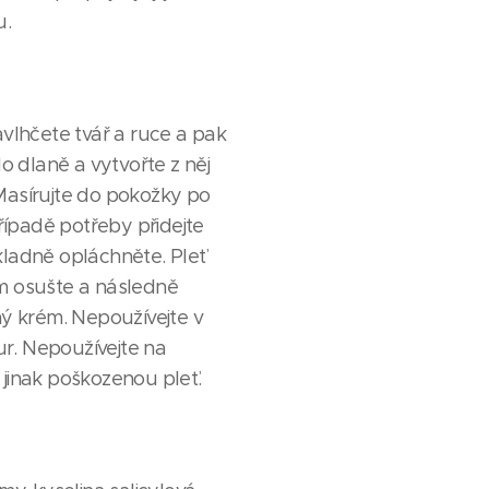
u.
vlhčete tvář a ruce a pak
o dlaně a vytvořte z něj
asírujte do pokožky po
řípadě potřeby přidejte
ladně opláchněte. Pleť
 osušte a následně
ý krém. Nepoužívejte v
ur. Nepoužívejte na
jinak poškozenou pleť.