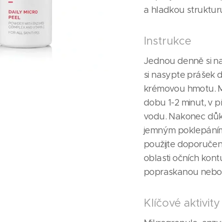
a hladkou struktur
Instrukce
Jednou denně si na
si nasypte prášek d
krémovou hmotu. M
dobu 1-2 minut, v p
vodu. Nakonec důk
jemným poklepáním
použijte doporučen
oblasti očních kont
popraskanou nebo 
Klíčové aktivity