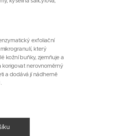
y, kyselina salicylová,
nzymatický exfoliační
mikrogranulí, který
é kožní buňky, zjemňuje a
há korigovat nerovnoměrný
eti a dodává jí nádherně
.
šíku