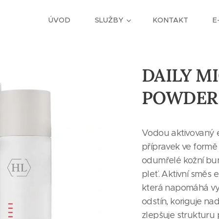
ÚVOD
SLUŽBY
KONTAKT
E
DAILY M
POWDER 
Vodou aktivovaný e
přípravek ve formě 
odumřelé kožní buň
pleť. Aktivní směs 
která napomáhá vy
odstín, koriguje n
zlepšuje strukturu p