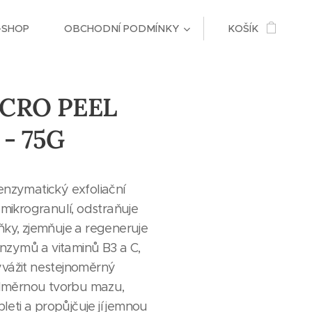
-SHOP
OBCHODNÍ PODMÍNKY
KOŠÍK
ICRO PEEL
- 75G
nzymatický exfoliační
mikrogranulí, odstraňuje
ky, zjemňuje a regeneruje
enzymů a vitaminů B3 a C,
vážit nestejnoměrný
adměrnou tvorbu mazu,
leti a propůjčuje jí jemnou