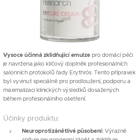
Vysoce účinná zklidňující emulze
pro domácí péči
je navržena jako klíčový doplněk profesionálních
salonních protokolů řady Erythrós. Tento přípravek
byl vyvinut speciálně pro prodloužení, podporu a
maximalizaci klinických výsledků dosažených
během profesionálního ošetření.
Účinky produktu:
Neuroprotizánětlivé působení:
Výrazně
snižuje neuroogenní zánět a zklidňuje