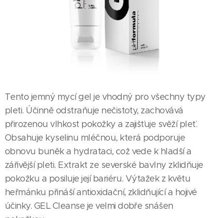
Tento jemný mycí gel je vhodný pro všechny typy
pleti. Účinně odstraňuje nečistoty, zachovává
přirozenou vlhkost pokožky a zajišťuje svěží pleť.
Obsahuje kyselinu mléčnou, která podporuje
obnovu buněk a hydrataci, což vede k hladší a
zářivější pleti. Extrakt ze severské bavlny zklidňuje
pokožku a posiluje její bariéru. Výtažek z květu
heřmánku přináší antioxidační, zklidňující a hojivé
účinky. GEL Cleanse je velmi dobře snášen