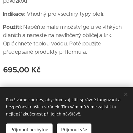
pokožkou.
Indikace:
Vhodný pro všechny typy pleti.
Použití:
Napěňte malé množství gelu ve vlhkých
dlaních a naneste na navlhčený obličej a krk.
Opláchněte teplou vodou. Poté použijte
předepsané produkty pHformula.
695,00
Kč
© 2023 Delicate Permanent & Cosmetics | Všechna práva vyhrazena
Používáme cookies, abychom zajistili správné fungování a
Saint Monica Aesthetics Kaprova 15/11, 110 00 Josefov
Cookies
bezpečnost našich stránek. Tím vám můžeme zajistit tu
nejlepší zkušenost při jejich návštěvě.
Do košíku
Přijmout nezbytné
Přijmout vše