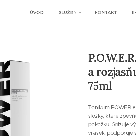
ÚVOD
SLUŽBY
KONTAKT
E
P.O.W.E.R
a rozjasň
75ml
Tonikum POWER es
složky, které zpevňu
pokožku. Snižuje vý
vrásek, podporuje 