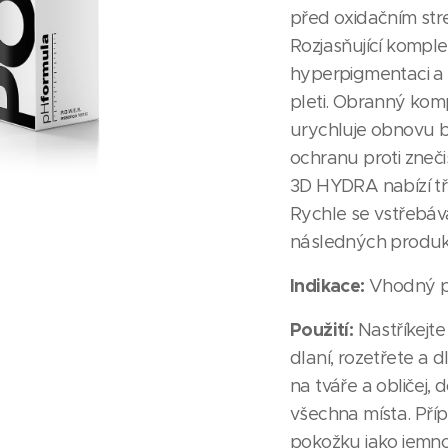
před oxidačním st
Rozjasňující kompl
hyperpigmentaci a z
pleti. Obranný kom
urychluje obnovu 
ochranu proti zneči
3D HYDRA nabízí tř
Rychle se vstřebáv
následných produ
Indikace:
Vhodný pr
Použití:
Nastříkejte
dlaní, rozetřete a 
na tváře a obličej,
všechna místa. Příp
pokožku jako jemn