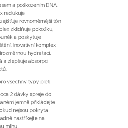
resem a poškozením DNA.
ex redukuje
ajišťuje rovnoměrnější tón
plex zklidňuje pokožku,
buněk a poskytuje
štění. Inovativní komplex
írozměrnou hydrataci.
á a zlepšuje absorpci
ktů.
o všechny typy pleti.
 cca 2 dávky spreje do
dlaněmi jemně přikládejte
 dokud nejsou pokryta
adně nastříkejte na
ou mlhu.