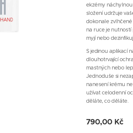
ekzémy náchylnou 
složení udržuje va
dokonale zvlhčené 
na ruce je nutností 
myjí nebo dezinfikuj
S jedinou aplikací n
dlouhotrvající ochr
mastných nebo lep
Jednoduše si neza
nanesení krému ne
užívat celodenní o
děláte, co děláte.
790,00
Kč