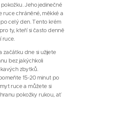
pokožku. Jeho jedinečné
še ruce chráněné, měkké a
po celý den. Tento krém
pro ty, kteří si často denně
í ruce.
a začátku dne si užijete
anu bez jakýchkoli
kavých zbytků.
pomeňte 15-20 minut po
myt ruce a můžete si
chranu pokožky rukou, ať