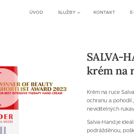
ÚVOD
SLUŽBY
KONTAKT
E
SALVA-HA
krém na 
Krém na ruce Salva
ochranu a pohodlí ,
neviditelných rukav
Salva-Hand je ideá
podrážděnou, pošk