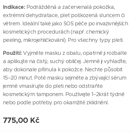
Indikace:
Podrážděná a začervenalá pokožka,
extrémní dehydratace, pleť poškozená sluncem či
větrem. Ideální také jako SOS péče po invazivnějších
kosmetických procedurách (např. chemický
peeling, mikrojehličkování). Pro všechny typy pleti.
Použití:
Vyjměte masku z obalu, opatrně ji rozbalte
a aplikujte na čistý, suchý obličej. Jemně ji vyhlaďte,
aby dokonale přilnula k pokožce. Nechte působit
15–20 minut. Poté masku sejměte a zbývající sérum
jemně vmasírujte do pleti nebo odstraňte
kosmetickým tamponem. Používejte 1–2krát týdně
nebo podle potřeby pro okamžité zklidnění.
775,00
Kč