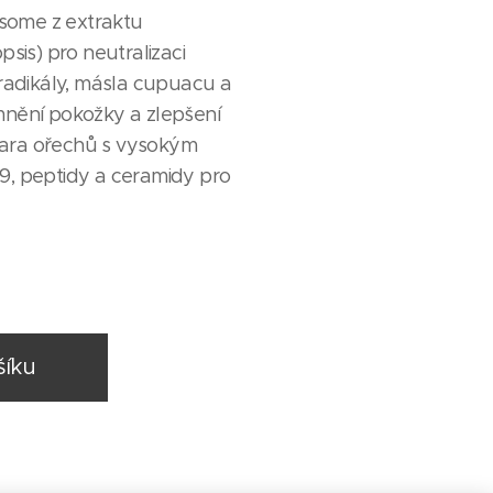
osome z extraktu
sis) pro neutralizaci
radikály, másla cupuacu a
nění pokožky a zlepšení
 z para ořechů s vysokým
, peptidy a ceramidy pro
šíku