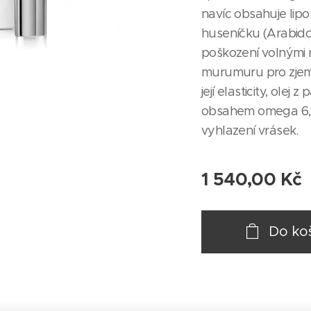
navíc obsahuje lip
huseníčku (Arabidop
poškození volnými 
murumuru pro zjem
její elasticity, olej
obsahem omega 6,9
vyhlazení vrásek.
1 540,00
Kč
Do ko