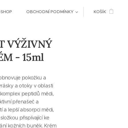
-SHOP
OBCHODNÍ PODMÍNKY
KOŠÍK
T VÝŽIVNÝ
M - 15ml
 obnovuje pokožku a
rásky a otoky v oblasti
 komplex peptidů mědi,
ktivní přenašeč a
 a lepší absorpci mědi,
ložkou přispívající ke
ní kožních buněk. Krém