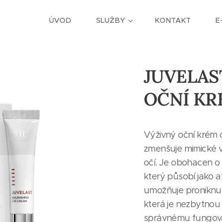
ÚVOD
SLUŽBY
KONTAKT
E
JUVELAS
OČNÍ KRÉ
Výživný oční krém
zmenšuje mimické v
očí. Je obohacen o
který působí jako a
umožňuje proniknutí
která je nezbytnou s
správnému fungová